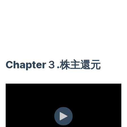
【CMC
Corporation】
Chapter３
.株主還元