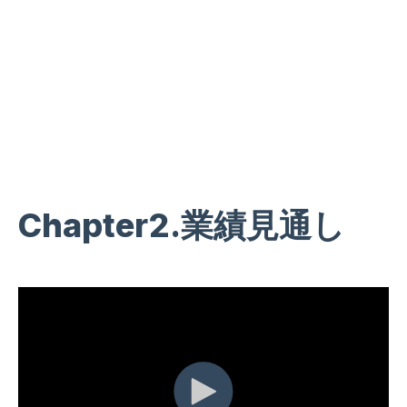
【CMC
Corporation】
Chapter2.業績見通し