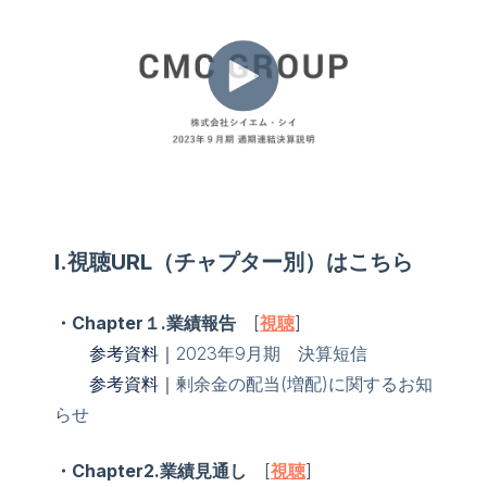
Ⅰ.視聴URL（チャプター別）はこちら
・Chapter１.業績報告
[
視聴
]
参考
資料｜
2023年9月期 決算短信
参考
資料｜
剰余金の配当(増配)に関するお知
らせ
・Chapter2.業績見通し
[
視聴
]