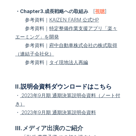
・Chapter3.成長戦略への取組み
[
視聴
]
参考資料｜
KAIZEN FARM 公式HP
参考資料｜
特定整備作業支援アプリ「楽々
エーミング」を開発
参考資料｜
府中自動車株式会社の株式取得
（連結子会社化）
参考資料｜
タイ現地法人再編
Ⅱ.
説明会資料ダウンロードはこちら
・
2023年9月期 通期決算説明会資料（ノート付
き）
・
2023年9月期 通期決算説明会資料
Ⅲ.メディア出演のご紹介