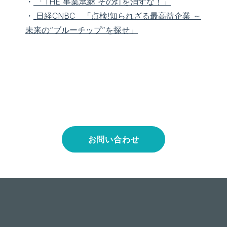
・
「THE 事業承継 その灯を消すな！」
・
日経CNBC 「点検!知られざる最高益企業 ～
未来の“ブルーチップ”を探せ」
お問い合わせ